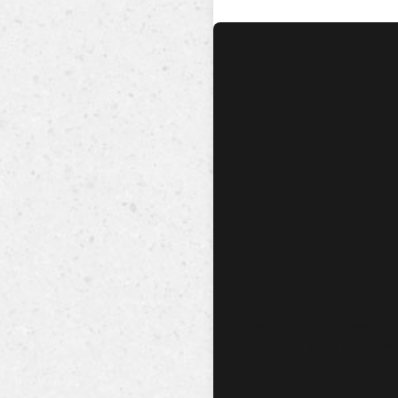
No hay audio ni video dis
esta canción