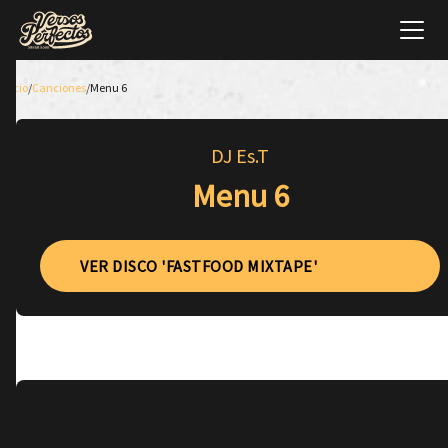
Inicio
/
Canciones
/
Menu 6
DJ Es.T
Menu 6
VER DISCO 'FASTFOOD MIXTAPE'