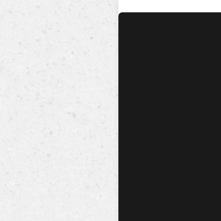
No hay audio ni video dis
esta canción