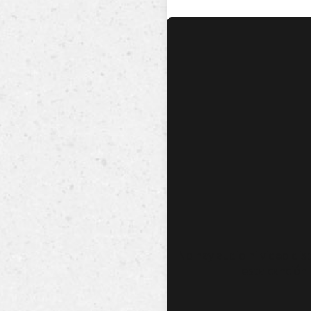
No hay audio ni video dis
esta canción