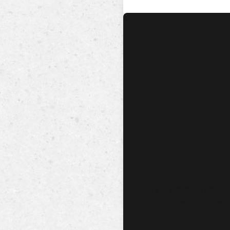
No hay audio ni video dis
esta canción