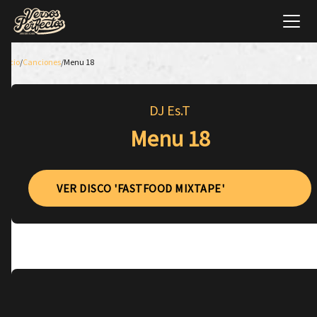
Inicio
/
Canciones
/
Menu 18
DJ Es.T
Menu 18
VER DISCO 'FASTFOOD MIXTAPE'