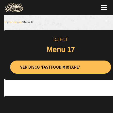
Inicio
/
Canciones
/
Menu 17
DJ Es.T
Menu 17
VER DISCO 'FASTFOOD MIXTAPE'