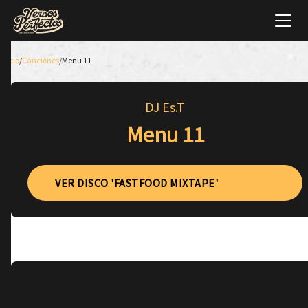
Inicio
/
Canciones
/
Menu 11
DJ Es.T
Menu 11
VER DISCO 'FASTFOOD MIXTAPE'