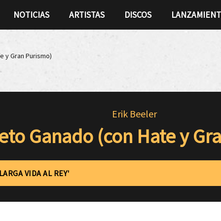
NOTICIAS
ARTISTAS
DISCOS
LANZAMIEN
e y Gran Purismo)
Erik Beeler
eto Ganado (con Hate y Gr
LARGA VIDA AL REY'