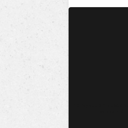
No hay audio ni video dis
esta canción