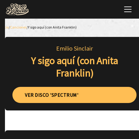
Inicio
/
Canciones
/
Y sigo aquí (con Anita Franklin)
Emilio Sinclair
Y sigo aquí (con Anita
Franklin)
VER DISCO 'SPECTRUM'