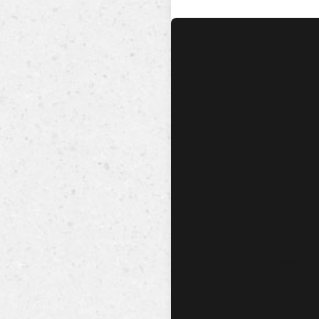
No hay audio ni video dis
esta canción