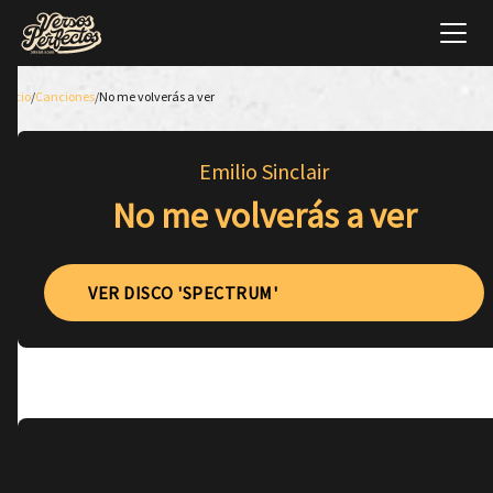
Inicio
/
Canciones
/
No me volverás a ver
Emilio Sinclair
No me volverás a ver
VER DISCO 'SPECTRUM'