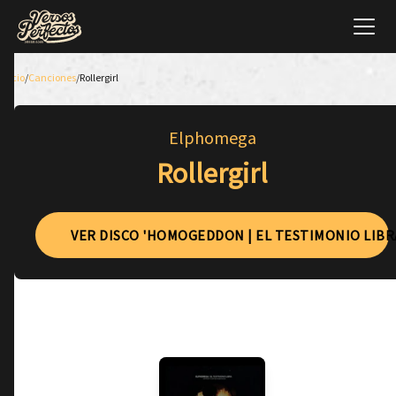
Inicio
/
Canciones
/
Rollergirl
Elphomega
Rollergirl
VER DISCO 'HOMOGEDDON | EL TESTIMONIO LIBR