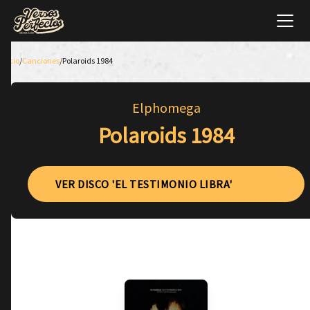
Inicio
/
Canciones
/
Polaroids 1984
Elphomega
Polaroids 1984
VER DISCO 'EL TESTIMONIO LIBRA'