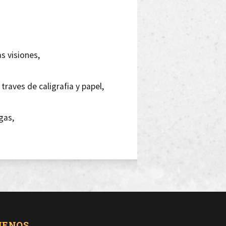
s visiones,
traves de caligrafia y papel,
gas,
miedo al vacio,
io,
UENOS