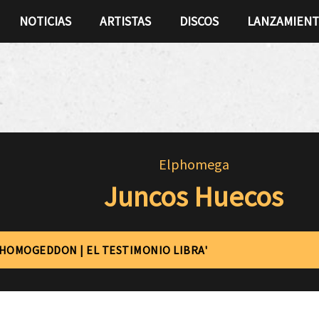
NOTICIAS
ARTISTAS
DISCOS
LANZAMIEN
Elphomega
Juncos Huecos
'HOMOGEDDON | EL TESTIMONIO LIBRA'