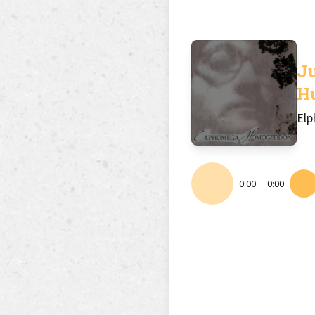
J
H
El
0:00
0:00