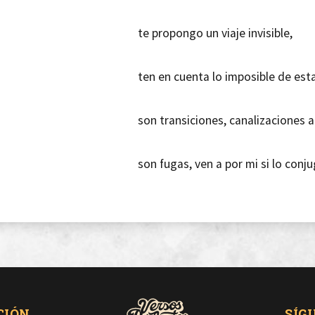
te propongo un viaje invisible,
ten en cuenta lo imposible de esta
son transiciones, canalizaciones a 
son fugas, ven a por mi si lo conju
tengo el gesto del trazo, perdi el 
hoy nos entendemos, es un princip
pero es obvio que hay quimio,
CIÓN
SÍG