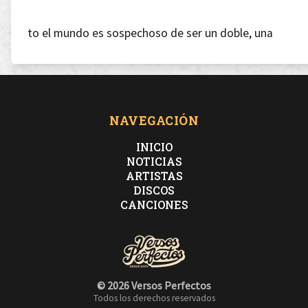
to el mundo es sospechoso de ser un doble, una
réplica,
con un gesto que ocultar,
NAVEGACIÓN
una misión que realizar a espaldas.
INICIO
NOTICIAS
ARTISTAS
Bajo el sol de Alaska,
DISCOS
CANCIONES
los espías surgen del frio por la vía de un celular,
yo estoy salvando al mundo y tu no dejas de llamar.
© 2026 Versos Perfectos
Todos los derechos reservados