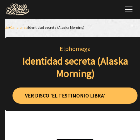
Inicio
/
Canciones
/
Identidad secreta (Alaska Morning)
Elphomega
Identidad secreta (Alaska
Morning)
VER DISCO 'EL TESTIMONIO LIBRA'