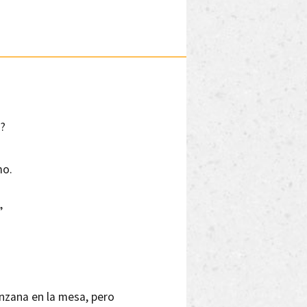
s?
mo.
”
anzana en la mesa, pero