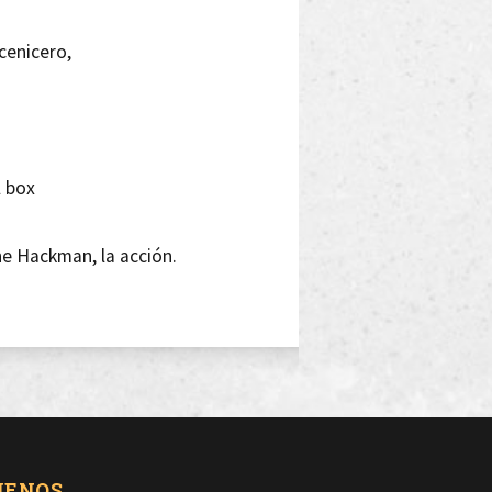
cenicero,
l box
ne Hackman, la acción.
e un parpadeo
e intención, yo creo,
n, deseo
UENOS