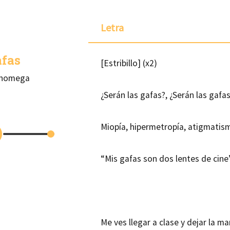
Letra
afas
[Estribillo] (x2)
phomega
¿Serán las gafas?, ¿Serán las gafa
Miopía, hipermetropía, atigmatis
“Mis gafas son dos lentes de cine
Me ves llegar a clase y dejar la m