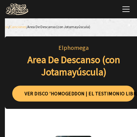
Inicio
/
Canciones
/
Area De Descanso (con Jotamayúscula)
Elphomega
Area De Descanso (con
Jotamayúscula)
VER DISCO 'HOMOGEDDON | EL TESTIMONIO LIBR