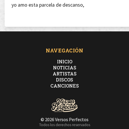
yo amo esta parcela de descanso,
soy selectivo en campos del sonido, esclavo del relax
acustico,
entono un paréntesis, sin animo de tesis,
NAVEGACIÓN
INICIO
son sensaciones en síntesis,
NOTICIAS
ARTISTAS
DISCOS
que se descuelgan asi de simples, imprescindibles
CANCIONES
siempre,
yo tengo el temple, por triple,
© 2026 Versos Perfectos
Todos los derechos reservados