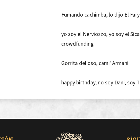
Fumando cachimba, lo dijo El Fary
yo soy el Nerviozzo, yo soy el Sic
crowdfunding
Gorrita del oso, cami' Armani
happy birthday, no soy Dani, soy T
Sí, aún no me compro el Ferrari, p
CIÓN
SÍG