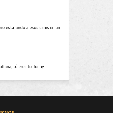
ario estafando a esos canis en un
offana, tú eres to' funny
ero mi OG te vende las placas Bugatti
UENOS