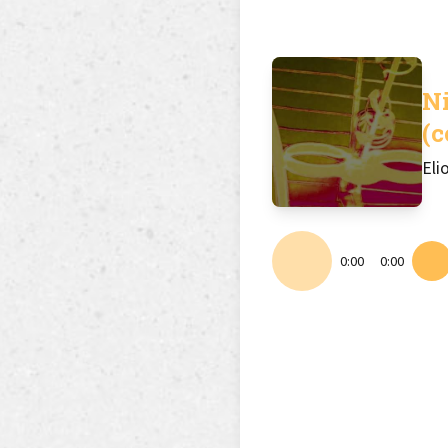
N
(c
Eli
0:00
0:00