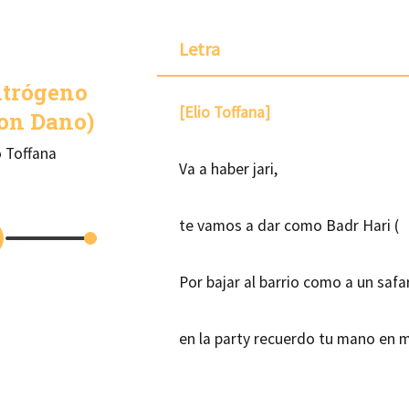
Letra
itrógeno
[Elio Toffana]
on Dano)
o Toffana
Va a haber jari,
te vamos a dar como Badr Hari (
Por bajar al barrio como a un safar
en la party recuerdo tu mano en m