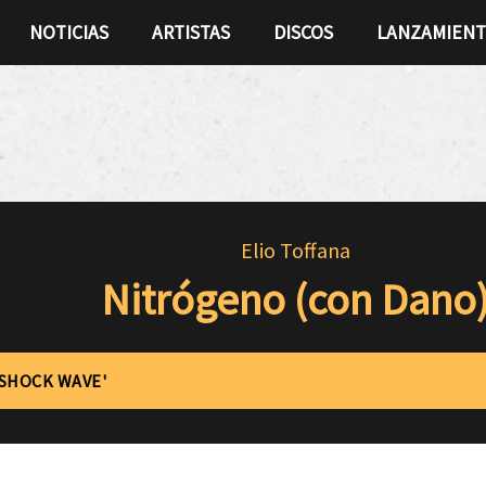
NOTICIAS
ARTISTAS
DISCOS
LANZAMIEN
Elio Toffana
Nitrógeno (con Dano
'SHOCK WAVE'