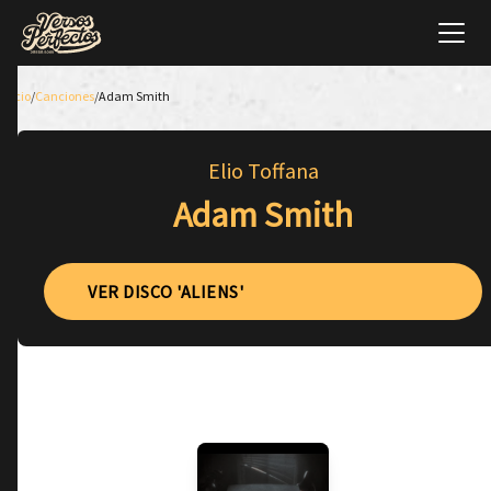
Inicio
/
Canciones
/
Adam Smith
Elio Toffana
Adam Smith
VER DISCO 'ALIENS'