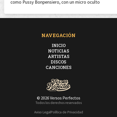
como Pussy Bonpensiero, con un micro oculto
Peces gordos en el barrio nado con siluros
NAVEGACIÓN
INICIO
ahora nos tiran la caña pescando lo puro
NOTICIAS
ARTISTAS
DISCOS
Si te atropello no hay problema, doy parte al seguro
CANCIONES
siempre dos meses por delante, bebé prematuro
© 2026 Versos Perfectos
Todos los derechos reservados
Aviso Legal
Política de Privacidad
Mi dolor es combustible pa’ tiempos convulsos