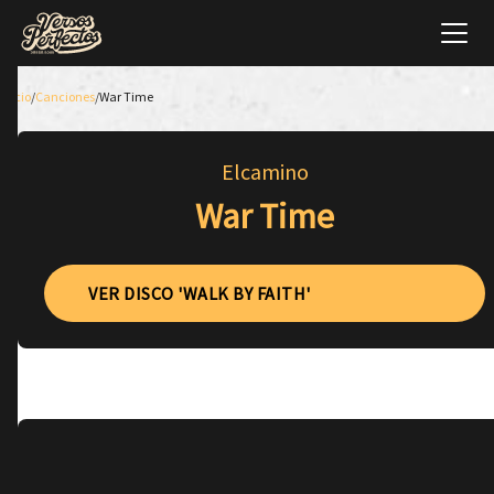
Inicio
/
Canciones
/
War Time
Elcamino
War Time
VER DISCO 'WALK BY FAITH'