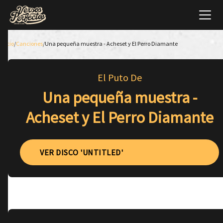
Inicio
/
Canciones
/
Una pequeña muestra - Acheset y El Perro Diamante
El Puto De
Una pequeña muestra -
Acheset y El Perro Diamante
VER DISCO 'UNTITLED'