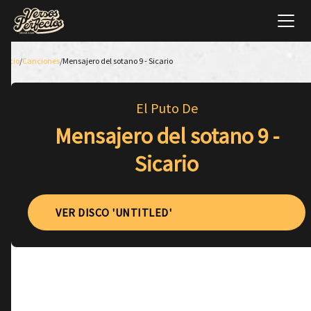
Inicio
/
Canciones
/
Mensajero del sotano 9 - Sicario
El Puto De
Mensajero del sotano 9 -
Sicario
VER DISCO 'UNTITLED'