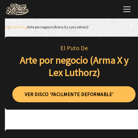
Inicio
/
Canciones
/
Arte por negocio (Arma X y Lex Luthorz)
El Puto De
Arte por negocio (Arma X y
Lex Luthorz)
VER DISCO 'FACILMENTE DEFORMABLE'