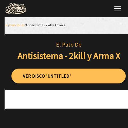
Inicio
/
Canciones
/
Antisistema - 2kill y Arma X
El Puto De
Antisistema - 2kill y Arma X
VER DISCO 'UNTITLED'