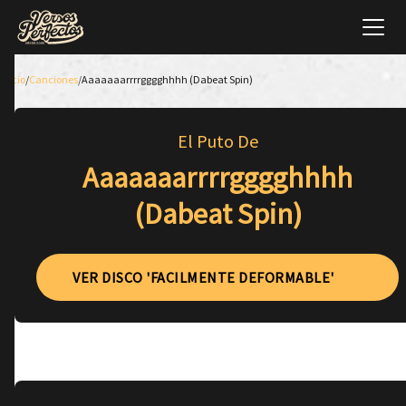
Inicio
/
Canciones
/
Aaaaaaarrrrgggghhhh (Dabeat Spin)
El Puto De
Aaaaaaarrrrgggghhhh
(Dabeat Spin)
VER DISCO 'FACILMENTE DEFORMABLE'