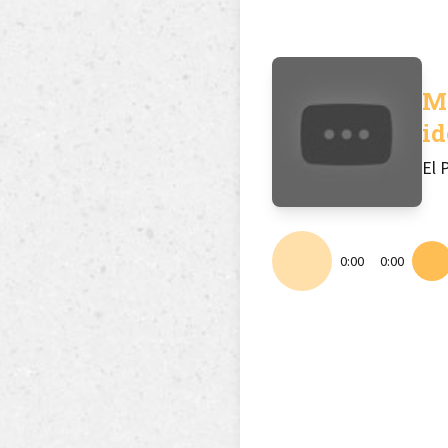
M
id
El 
0:00
0:00