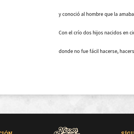
y conoció al hombre que la amaba
Con el crío dos hijos nacidos en c
donde no fue fácil hacerse, hacer
Voy a llevar siempre conmigo mis 
mi cuerpo, mi voz son las, son las 
Pero mi tierra será siempre galle
CIÓN
SÍG