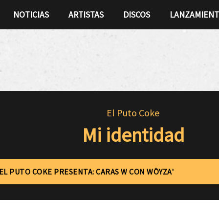
NOTICIAS
ARTISTAS
DISCOS
LANZAMIEN
El Puto Coke
Mi identidad
'EL PUTO COKE PRESENTA: CARAS W CON WÖYZA'