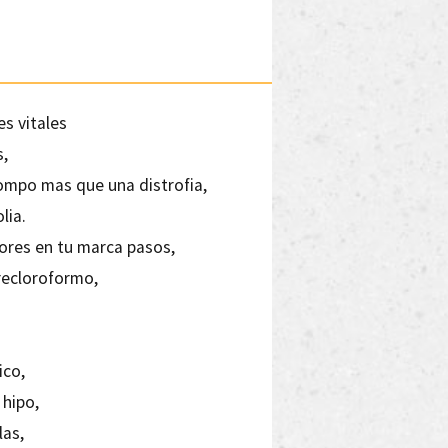
es vitales
s,
ompo mas que una distrofia,
lia.
res en tu marca pasos,
recloroformo,
ico,
 hipo,
las,