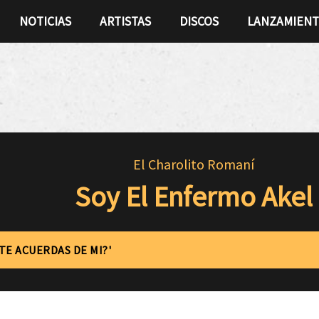
NOTICIAS
ARTISTAS
DISCOS
LANZAMIEN
El Charolito Romaní
Soy El Enfermo Akel
'TE ACUERDAS DE MI?'