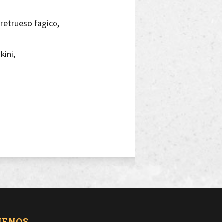
,retrueso fagico,
kini,
mia,
.(x4)
taldine,
UENOS