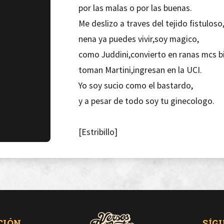
por las malas o por las buenas.
Me deslizo a traves del tejido fistuloso
nena ya puedes vivir,soy magico,
como Juddini,convierto en ranas mcs bi
toman Martini,ingresan en la UCI.
Yo soy sucio como el bastardo,
y a pesar de todo soy tu ginecologo.
[Estribillo]
Soy el enfermo aquel que nunca se dor
porque pensaba siempre que era de dia
Ya del todo,reseco totalmente como Be
CIÓN
SÍG