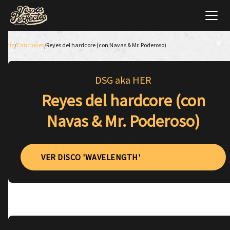
Inicio
/
Canciones
/
Reyes del hardcore (con Navas & Mr. Poderoso)
DSG aka HER
Reyes del hardcore (con
Navas & Mr. Poderoso)
VER DISCO 'WAVELENGTH'