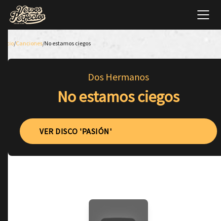
Inicio
/
Canciones
/
No estamos ciegos
Dos Hermanos
No estamos ciegos
VER DISCO 'PASIÓN'