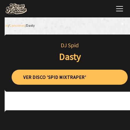
Inicio
/
Canciones
/
Dasty
DJ Spid
Dasty
VER DISCO 'SPID MIXTRAPER'