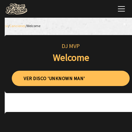
Inicio
/
Canciones
/
Welcome
DJ MVP
Welcome
VER DISCO 'UNKNOWN MAN'