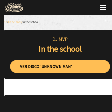
Inicio
/
Canciones
/
In the school
DJ MVP
In the school
VER DISCO 'UNKNOWN MAN'