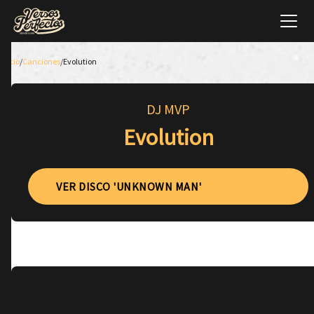
Inicio
/
Canciones
/
Evolution
DJ MVP
Evolution
VER DISCO 'UNKNOWN MAN'