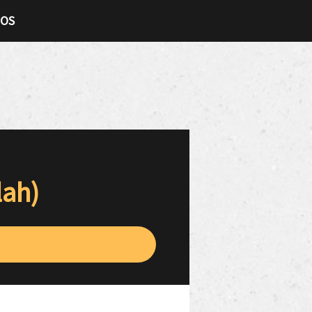
TOS
lah)