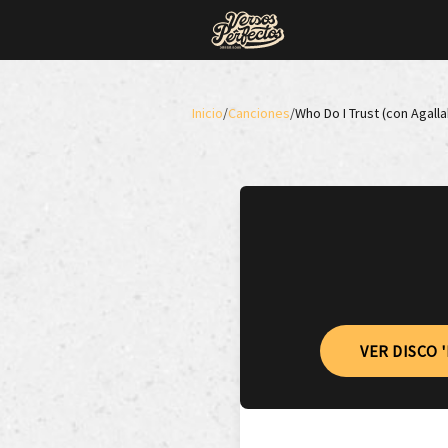
Inicio
/
Canciones
/
Who Do I Trust (con Agalla
VER DISCO '