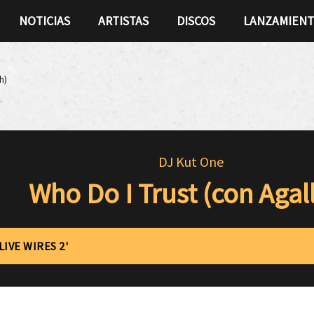
NOTICIAS
ARTISTAS
DISCOS
LANZAMIEN
h)
DJ Kut One
Who Do I Trust (con Agal
LIVE WIRES 2'