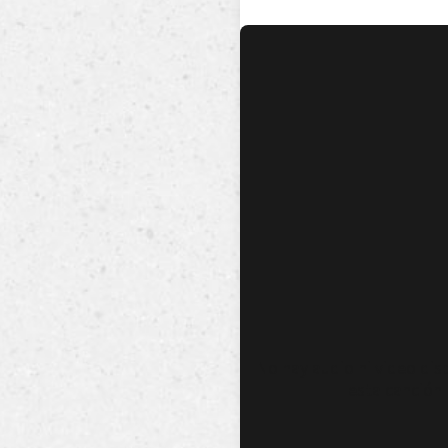
No hay audio ni video dis
esta canción