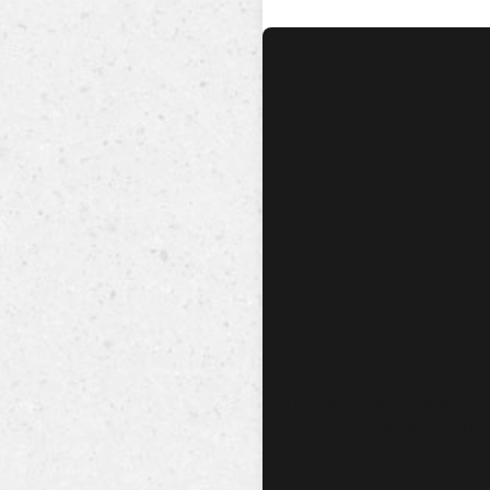
No hay audio ni video dis
esta canción