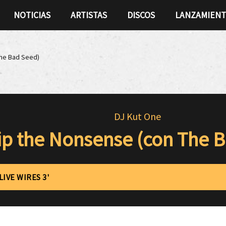
NOTICIAS
ARTISTAS
DISCOS
LANZAMIEN
The Bad Seed)
DJ Kut One
ip the Nonsense (con The 
LIVE WIRES 3'