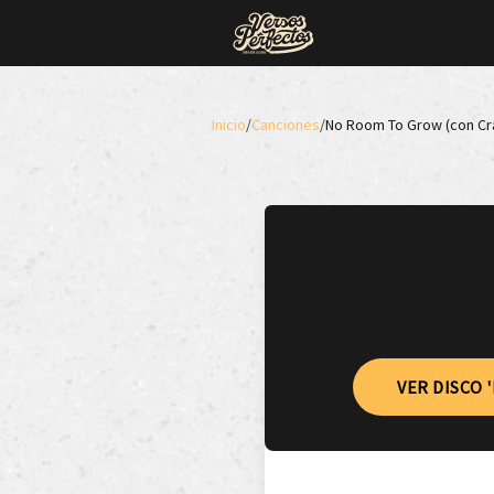
Inicio
/
Canciones
/
No Room To Grow (con Cr
VER DISCO '