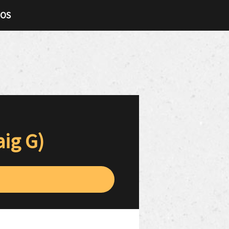
TOS
ig G)