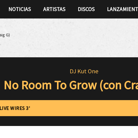
NOTICIAS
ARTISTAS
DISCOS
LANZAMIEN
aig G)
DJ Kut One
No Room To Grow (con Cra
LIVE WIRES 3'