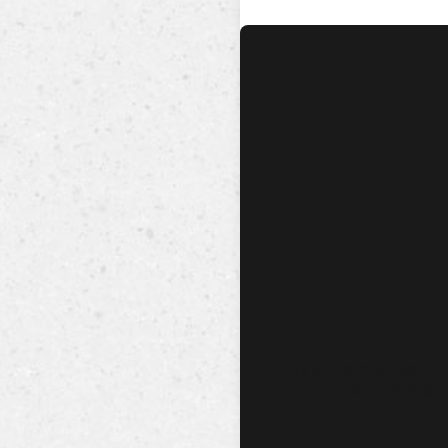
No hay audio ni video dis
esta canción