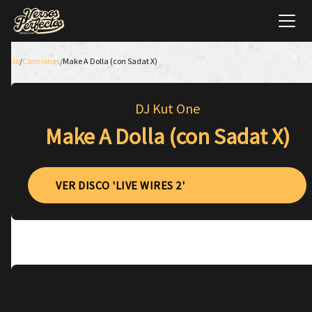
Inicio
/
Canciones
/
Make A Dolla (con Sadat X)
DJ Kut One
Make A Dolla (con Sadat X)
VER DISCO 'LIVE WIRES 2'