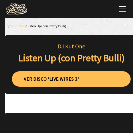
Inicio
/
Canciones
/
Listen Up (con Pretty Bulli)
DJ Kut One
Listen Up (con Pretty Bulli)
VER DISCO 'LIVE WIRES 3'