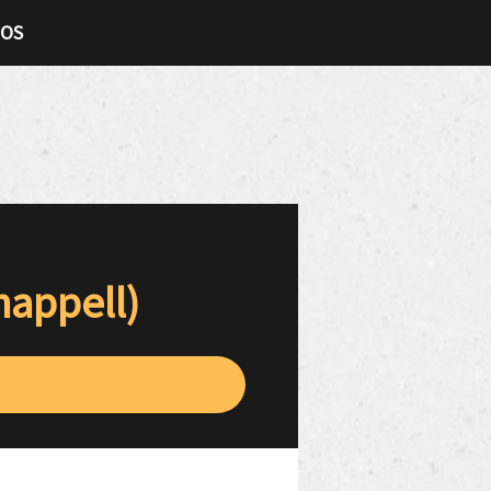
TOS
happell)