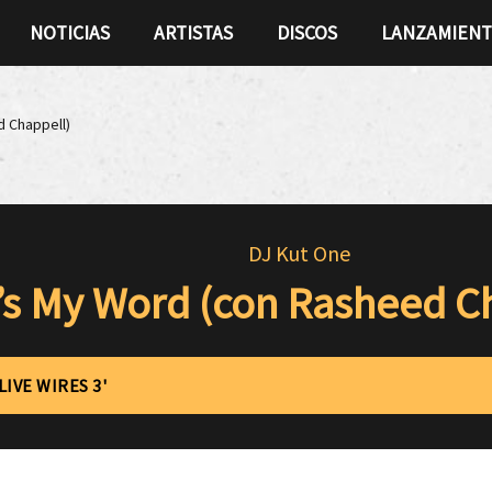
NOTICIAS
ARTISTAS
DISCOS
LANZAMIEN
d Chappell)
DJ Kut One
t’s My Word (con Rasheed C
LIVE WIRES 3'