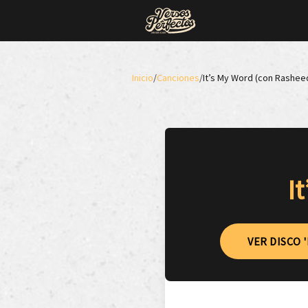
Inicio
/
Canciones
/
It’s My Word (con Rashee
I
VER DISCO '