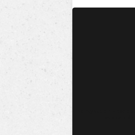
No hay audio ni video dis
esta canción