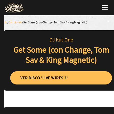
Inicio
/
Canciones
/
Get Some (con Change, Tom Sav & King Magnetic)
DJ Kut One
Get Some (con Change, Tom
Sav & King Magnetic)
VER DISCO 'LIVE WIRES 3'