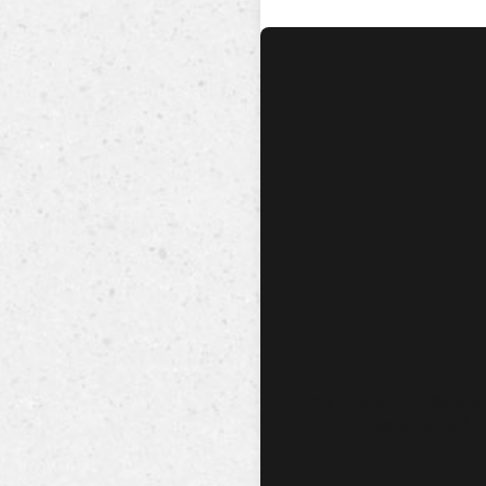
No hay audio ni video dis
esta canción