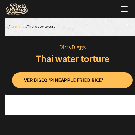
Inicio
/
Canciones
/
Thai water torture
DirtyDiggs
Thai water torture
VER DISCO 'PINEAPPLE FRIED RICE'