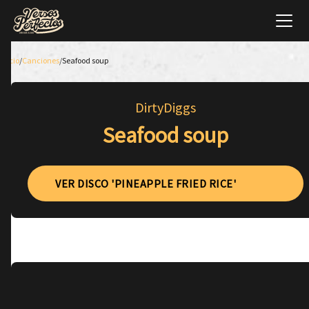
Inicio
/
Canciones
/
Seafood soup
DirtyDiggs
Seafood soup
VER DISCO 'PINEAPPLE FRIED RICE'