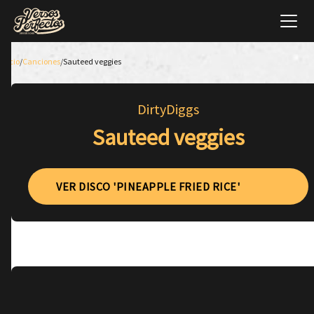
Inicio
/
Canciones
/
Sauteed veggies
DirtyDiggs
Sauteed veggies
VER DISCO 'PINEAPPLE FRIED RICE'