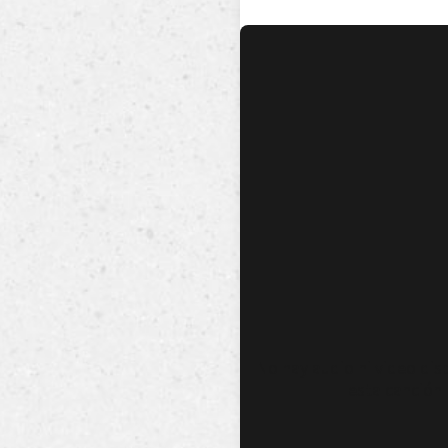
No hay audio ni video dis
esta canción