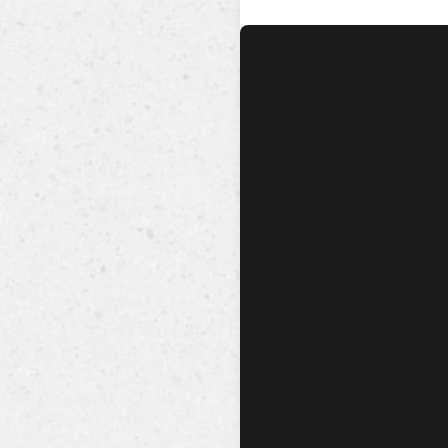
No hay audio ni video dis
esta canción