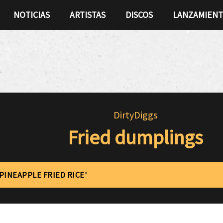
NOTICIAS
ARTISTAS
DISCOS
LANZAMIEN
DirtyDiggs
Fried dumplings
'PINEAPPLE FRIED RICE'