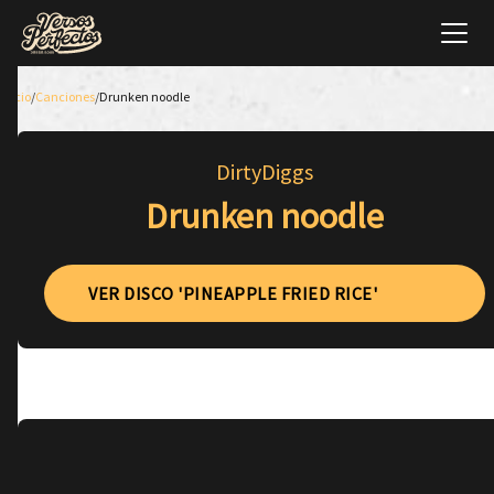
Inicio
/
Canciones
/
Drunken noodle
DirtyDiggs
Drunken noodle
VER DISCO 'PINEAPPLE FRIED RICE'