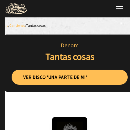
Inicio
/
Canciones
/
Tantas cosas
Denom
Tantas cosas
VER DISCO 'UNA PARTE DE MI'