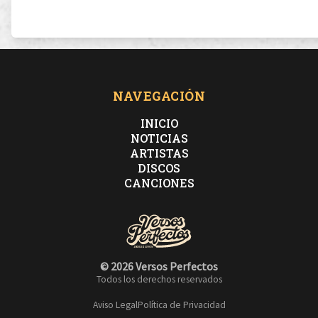
con-sumiendo las mentiras de un gobierno que
maneja
NAVEGACIÓN
INICIO
Al son del rezo de miles de madres que se ahogan
NOTICIAS
ARTISTAS
DISCOS
que no llegan por los hijos sin futuro que en la calle se
CANCIONES
la juegan
por dos duros el trabajo es inseguro,
© 2026 Versos Perfectos
Todos los derechos reservados
sin trabajo te mojas el culo eso seguro.
Aviso Legal
Política de Privacidad