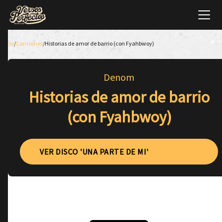
Inicio
/
Canciones
/
Historias de amor de barrio (con Fyahbwoy)
Denom
Historias de amor de barrio
(con Fyahbwoy)
VER DISCO 'UNA PARTE DE MI'