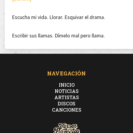
Escucha mi vida. Llorar. Esquivar el drama.
Escribir sus llamas. Dímelo mal pero llama.
Mi luna. Sentí que me sana.
Veneno. Ven a la tana.
NAVEGACIÓN
INICIO
NOTICIAS
ARTISTAS
DISCOS
Pintar el papel no cambiará nada
CANCIONES
lo bueno no dura, cuatro uno se para